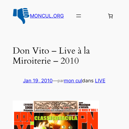
Aller
au
MONCUL.ORG
contenu
Don Vito – Live à la
Miroiterie – 2010
Jan 19, 2010
—
mon cul
dans
LIVE
par