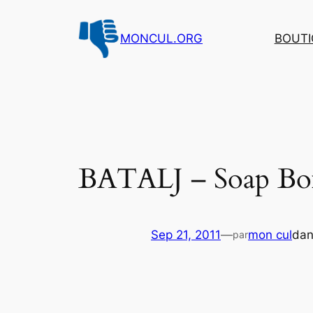
Aller
au
MONCUL.ORG
BOUTI
contenu
BATALJ – Soap Bo
Sep 21, 2011
—
mon cul
da
par