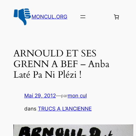
Aller
au
MONCUL.ORG
contenu
ARNOULD ET SES
GRENN A BEF – Anba
Laté Pa Ni Plézi !
Mai 29, 2012
—
mon cul
par
dans
TRUCS A L’ANCIENNE