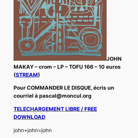
JOHN
MAKAY – crom – LP – TOFU 166 – 10 euros
(
STREAM
)
Pour COMMANDER LE DISQUE, écris un
courriel à pascal@moncul.org
TELECHARGEMENT LIBRE / FREE
DOWNLOAD
john+john=john