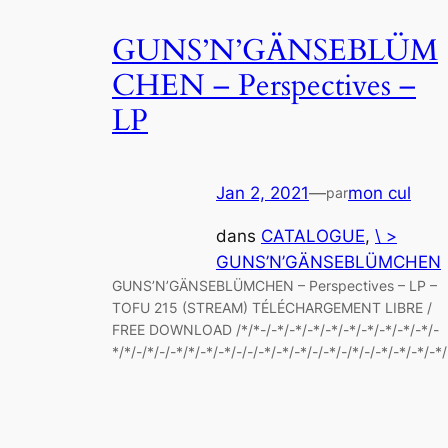
GUNS’N’GÄNSEBLÜM
CHEN – Perspectives –
LP
Jan 2, 2021
—
mon cul
par
dans
CATALOGUE
, 
\ >
GUNS’N’GÄNSEBLÜMCHEN
GUNS’N’GÄNSEBLÜMCHEN – Perspectives – LP –
TOFU 215 (STREAM) TÉLÉCHARGEMENT LIBRE /
FREE DOWNLOAD /*/*-/-*/-*/-*/-*/-*/-*/-*/-*/-*/-
*/*/-/*/-/-*/*/-*/-*/-/-/-*/-*/-*/-/-*/-/*/-/-*/-*/-*/-*/